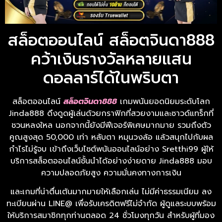
สล็อตออนไลน์ สล็อตจินดา888
คว้าเงินรางวัลหลายแสน
ดอลลาร์ได้ในพริบตา
สล็อตออนไลน์
สล็อตจินดา888
เกมพนันยอดนิยมระดับโลก
Jinda888 ดึงดูดผู้เล่นด้วยกราฟิกที่สวยงามและซาวด์แทร็กที่
ชวนหลงใหล นอกจากนี้ยังมีฟีเจอร์พิเศษมากมาย รวมถึงตัว
คูณสูงสุด 50,000 เท่า หลับตา หมุนวงล้อ แล้วสนุกไปกับผล
กำไรไม่รู้จบ เข้าถึงเว็บไซต์พนันออนไลน์อย่าง Sretthi99 ผู้ให้
บริการสล็อตออนไลน์ชั้นนำได้อย่างง่ายดาย Jinda888 มอบ
ความปลอดภัยสูง ความมั่นคงทางการเงิน
และเกมที่น่าตื่นเต้นมากมายให้เลือกเล่น ไม่มีค่าธรรมเนียม ลง
ทะเบียนผ่าน LINE@ เพื่อรับเครดิตฟรีไม่จำกัด ผู้ดูแลระบบพร้อม
ให้บริการสมาชิกทุกท่านตลอด 24 ชั่วโมงทุกวัน สำหรับผู้ที่มอง