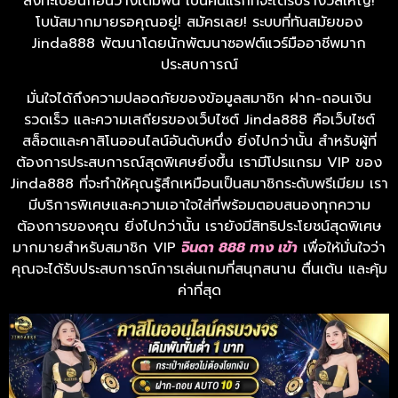
ลงทะเบียนก่อนวางเดิมพัน เป็นคนแรกที่จะได้รับรางวัลใหญ่!
โบนัสมากมายรอคุณอยู่! สมัครเลย! ระบบที่ทันสมัยของ
Jinda888 พัฒนาโดยนักพัฒนาซอฟต์แวร์มืออาชีพมาก
ประสบการณ์
มั่นใจได้ถึงความปลอดภัยของข้อมูลสมาชิก ฝาก-ถอนเงิน
รวดเร็ว และความเสถียรของเว็บไซต์ Jinda888 คือเว็บไซต์
สล็อตและคาสิโนออนไลน์อันดับหนึ่ง ยิ่งไปกว่านั้น สำหรับผู้ที่
ต้องการประสบการณ์สุดพิเศษยิ่งขึ้น เรามีโปรแกรม VIP ของ
Jinda888 ที่จะทำให้คุณรู้สึกเหมือนเป็นสมาชิกระดับพรีเมียม เรา
มีบริการพิเศษและความเอาใจใส่ที่พร้อมตอบสนองทุกความ
ต้องการของคุณ ยิ่งไปกว่านั้น เรายังมีสิทธิประโยชน์สุดพิเศษ
มากมายสำหรับสมาชิก VIP
จินดา 888 ทาง เข้า
เพื่อให้มั่นใจว่า
คุณจะได้รับประสบการณ์การเล่นเกมที่สนุกสนาน ตื่นเต้น และคุ้ม
ค่าที่สุด