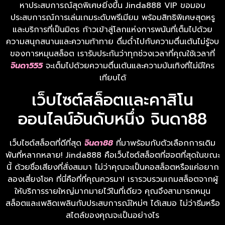
หาประสบการณ์สุดพิเศษยิ่งขึ้น Jinda888 VIP ขอมอบ
ประสบการณ์การเล่นเกมระดับพรีเมียม พร้อมสิทธิพิเศษสุดหรู
และบริการที่เป็นมิตร ก้าวเข้าสู่โลกแห่งการพนันที่เต็มไปด้วย
ความสนุกสนานและความท้าทาย ดื่มด่ำไปกับความตื่นเต้นไม่รู้จบ
ของการหมุนสล็อต เรารับประกันว่าทุกช่วงเวลาที่คุณใช้เวลาที่
จินดา555
จะเต็มไปด้วยความตื่นเต้นและความบันเทิงที่ไม่มีใคร
เทียบได้
เว็บไซต์สล็อตและคาสิโน
ออนไลน์อันดับหนึ่ง จินดา88
เว็บไซต์สล็อตที่ดีที่สุด
จินดา88
ที่มาพร้อมกับตัวเลือกการเดิม
พันที่หลากหลาย! Jinda888 คือเว็บไซต์สล็อตที่ฮอตที่สุดในขณะ
นี้ ด้วยชื่อเสียงที่สั่งสมมา ไม่ว่าคุณจะเป็นคอสล็อตหรือแค่อยาก
ลองเสี่ยงโชค ที่นี่คือที่ที่คุณควรมา! เรารวบรวมเกมสล็อตจากผู้
ให้บริการรายใหญ่มากมายไว้ในที่เดียว คุณจึงสามารถหมุน
สล็อตและเพลิดเพลินกับประสบการณ์ใหม่ๆ ได้เสมอ ไม่ว่าธีมหรือ
สไตล์ของคุณจะเป็นอย่างไร