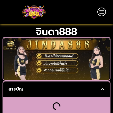
จินดา888
สารบัญ